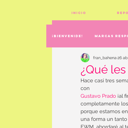
Inicio
Rep
¡Bienvenide!
Marcas resp
fran_bahena
26 ab
¿Qué le
Hace casi tres sem
con
Gustavo Prado
 ¡al
completamente los 
porque estamos en 
una forma un tanto 
FWM, abordaré al t