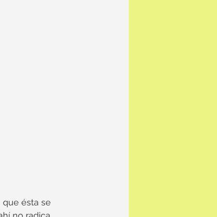
 que ésta se 
hí no radica 