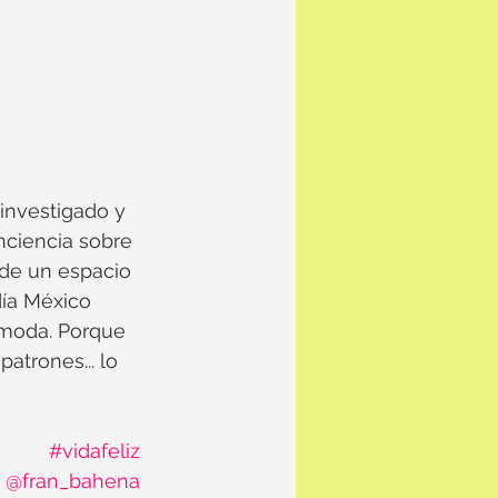
 investigado y
nciencia sobre 
de un espacio 
día México 
 moda. Porque 
atrones... lo
#vidafeliz
@fran_bahena