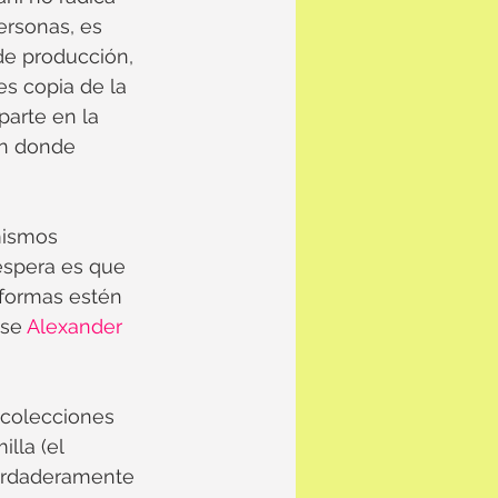
ersonas, es 
de producción, 
s copia de la 
parte en la 
en donde 
mismos 
espera es que 
formas estén 
se 
Alexander 
 colecciones 
la (el 
verdaderamente 