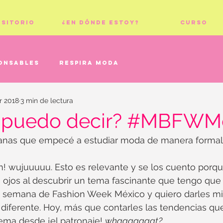
ositorio
¿En dónde estoy?
Curso
onsables
Respira moda
r 2018
3 min de lectura
s puedo decir? #MBFWM
anas que empecé a estudiar moda de manera formal
 fin! wujuuuuu. Esto es relevante y se los cuento porq
ojos al descubrir un tema fascinante que tengo que 
semana de Fashion Week México y quiero darles mi 
diferente. Hoy, más que contarles las tendencias qu
ema desde ¡el patronaje! 
whaaaaaaat?