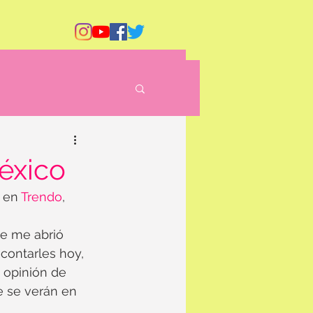
éxico
 en 
Trendo
, 
ue me abrió
contarles hoy, 
opinión de 
e se verán en 