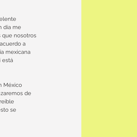
elente 
n día me 
s que nosotros 
 acuerdo a 
ía mexicana 
 está 
n México 
anzaremos de 
reíble 
sto se 