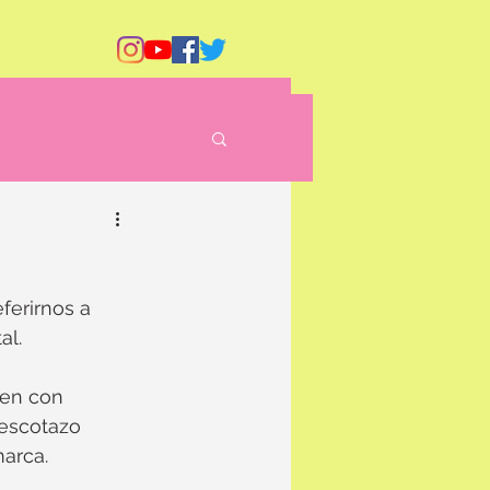
ferirnos a 
l. 
uen con 
 escotazo 
marca.