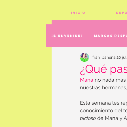
Inicio
Rep
¡Bienvenide!
Marcas resp
fran_bahena
20 ju
¿Qué pa
Mana
 no nada más 
nuestras hermanas,
Esta semana les rep
conocimiento del te
picioso
 de Mana y Al