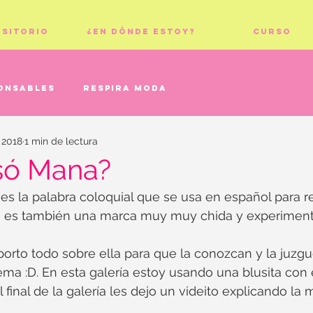
ositorio
¿En dónde estoy?
Curso
onsables
Respira moda
l 2018
1 min de lectura
só Mana?
es la palabra coloquial que se usa en español para re
 es también una marca muy muy chida y experimenta
orto todo sobre ella para que la conozcan y la juzg
ma :D. En esta galería estoy usando una blusita con
 final de la galería les dejo un videito explicando la 