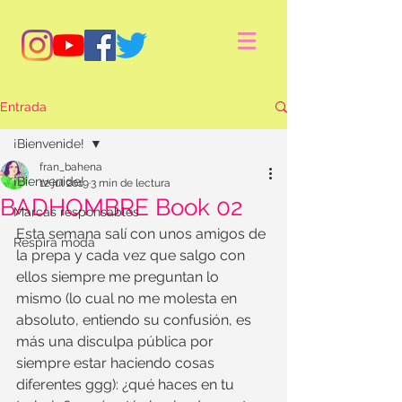
Entrada
¡Bienvenide!
fran_bahena
¡Bienvenide!
12 jul 2019
3 min de lectura
BADHOMBRE Book 02
Marcas responsables
Esta semana salí con unos amigos de 
Respira moda
la prepa y cada vez que salgo con 
ellos siempre me preguntan lo 
mismo (lo cual no me molesta en 
absoluto, entiendo su confusión, es 
más una disculpa pública por 
siempre estar haciendo cosas 
diferentes ggg): ¿qué haces en tu 