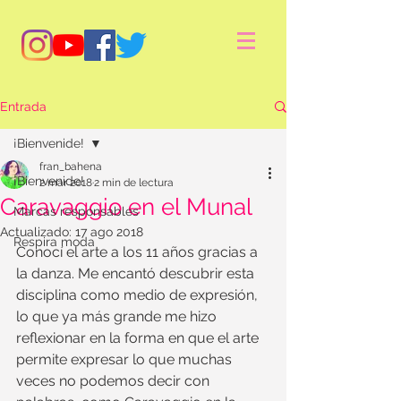
Entrada
¡Bienvenide!
fran_bahena
¡Bienvenide!
2 mar 2018
2 min de lectura
Caravaggio en el Munal
Marcas responsables
Actualizado:
17 ago 2018
Respira moda
Conocí el arte a los 11 años gracias a 
la danza. Me encantó descubrir esta 
disciplina como medio de expresión, 
lo que ya más grande me hizo 
reflexionar en la forma en que el arte 
permite expresar lo que muchas 
veces no podemos decir con 