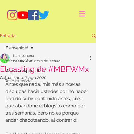
Entrada
¡Bienvenide!
fran_bahena
¡Bienvenide!
14 sept 2018
2 min de lectura
El casting de #MBFWMx
Marcas responsables
Actualizado:
7 ago 2020
Respira moda
Antes que nada, mis más sinceras 
disculpas hacia ustedes por no haber 
podido subir contenido antes, creo 
que abandoné el blogsito como por 
tres semanas, pero no es porque 
andar chacoteando, al contrario. 