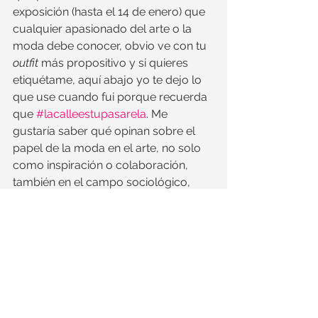
exposición (hasta el 14 de enero) que 
cualquier apasionado del arte o la 
moda debe conocer, obvio ve con tu 
outfit
 más propositivo y si quieres 
etiquétame, aquí abajo yo te dejo lo 
que use cuando fui porque recuerda 
que 
#lacalleestupasarela
. Me 
gustaría saber qué opinan sobre el 
papel de la moda en el arte, no solo 
como inspiración o colaboración, 
también en el campo sociológico, 
que es donde al final se definen las 
tendencias. Suscríbete, deja tu 
comentario y platicamos 
virtualmente :D