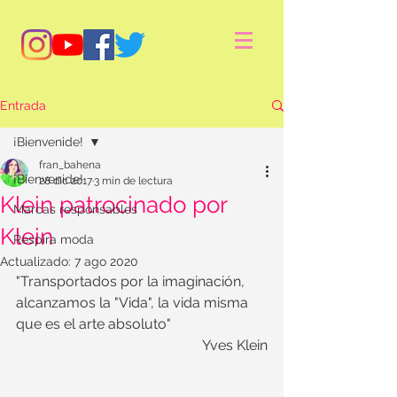
Entrada
¡Bienvenide!
fran_bahena
¡Bienvenide!
28 dic 2017
3 min de lectura
Klein patrocinado por
Marcas responsables
Klein
Respira moda
Actualizado:
7 ago 2020
"Transportados por la imaginación, 
alcanzamos la "Vida", la vida misma 
que es el arte absoluto"
Yves Klein