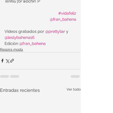
Tenkiu for wachin
 :P
#vidafeliz
@fran_bahena
Videos grabados por
 @prettyliar
 y 
@leslybahena16 
Edición 
@fran_bahena
Respira moda
Ver todo
Entradas recientes