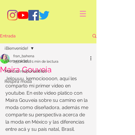
Entrada
¡Bienvenide!
fran_bahena
¡Bienvenide!
23 jun 2018
1 min de lectura
Maira Gouveia
Marcas responsables
Jelouuu, kemocioooon, aquí les 
Respira moda
comparto mi primer video en 
youtube. En este video platico con 
Maira Gouveia sobre su camino en la 
moda como diseñadora, además me 
comparte su perspectiva acerca de 
la moda en México y las diferencias 
entre acá y su país natal, Brasil. 