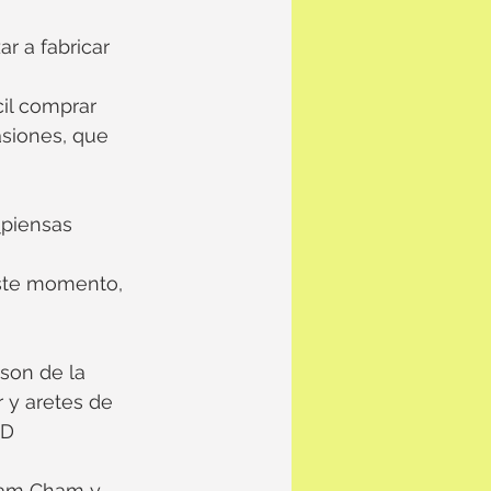
r a fabricar 
il comprar 
siones, que 
¿piensas 
este momento, 
son de la 
r y aretes de 
;D
ham Cham y 