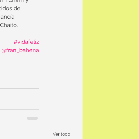
idos de 
ancía 
Chaíto.
#vidafeliz
@fran_bahena
Ver todo