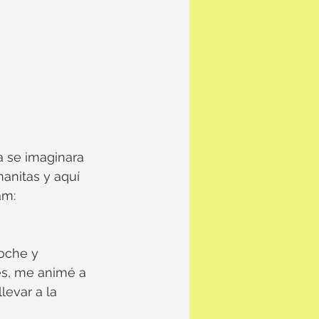
 se imaginara 
manitas y aquí 
am:
oche y 
es, me animé a 
levar a la 