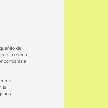
queñito de 
o de la marca 
ncontrarás a 
, como 
 la 
ganos.