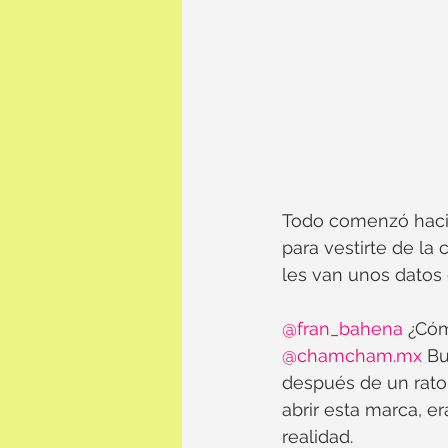
Todo comenzó hacie
para vestirte de la 
les van unos datos
@fran_bahena
 ¿Có
@chamcham.mx
 B
después de un rato 
abrir esta marca, er
realidad.