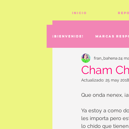
Inicio
Rep
¡Bienvenide!
Marcas resp
fran_bahena
24 m
Cham C
Actualizado:
25 may 2018
Que onda nenex, ¡ay
Ya estoy a como dos
les importa pero es
lo chido que tienen