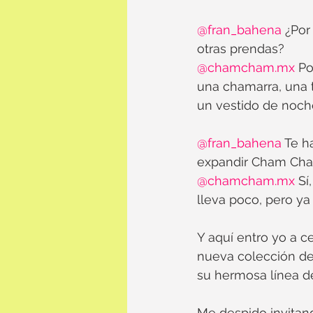
@fran_bahena
 ¿Por
otras prendas?
@chamcham.mx
 Po
una chamarra, una 
un vestido de noch
@fran_bahena
 Te h
expandir Cham Cham
@chamcham.mx
 Sí
lleva poco, pero ya 
Y aquí entro yo a c
nueva colección d
su hermosa línea de
Me despido invitan