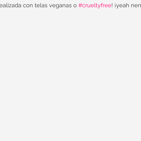
realizada con telas veganas o 
#crueltyfree
! ¡yeah nen