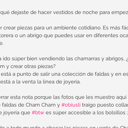
 qué dejaste de hacer vestidos de noche para empeza
r crear piezas para un ambiente cotidiano. Es más fác
torera o un abrigo que puedes usar en diferentes oca
e.
a ido súper bien vendiendo las chamarras y abrigos, 
 y crear otras piezas?
, está a punto de salir una colección de faldas y en 
está a la venta la línea de joyería.
errar esta nota porque las fotos que les muestro aquí 
e faldas de Cham Cham y 
#obiusli
 traigo puesto colla
 joyería que 
#btw
 es súper accesible a los bolsillos 
do a todo mundo a checar las piezas en venta de C