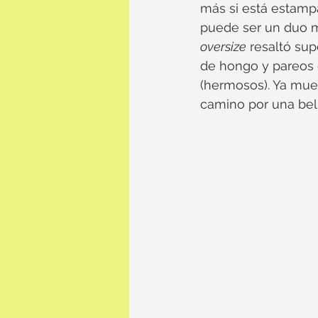
más si está estam
puede ser un duo ma
oversize
 resaltó su
de hongo y pareos g
(hermosos). Ya mue
camino por una bell