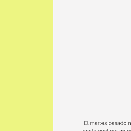
 El martes pasado 
por la cual me anim