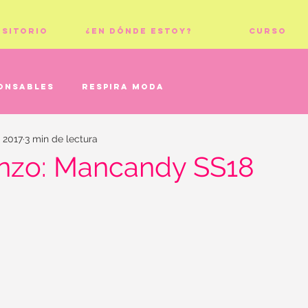
ositorio
¿En dónde estoy?
Curso
onsables
Respira moda
c 2017
3 min de lectura
nzo: Mancandy SS18