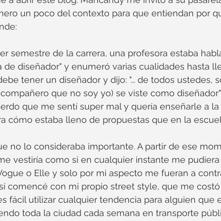
imero un poco del contexto para que entiendan por q
nde:
er semestre de la carrera, una profesora estaba hab
 de diseñador" y enumeró varias cualidades hasta lle
debe tener un diseñador y dijo: "... de todos ustedes,
 compañero que no soy yo) se viste como diseñador" 
uerdo que me sentí super mal y quería enseñarle a la
era cómo estaba lleno de propuestas que en la escue
ue no lo consideraba importante. A partir de ese mom
me vestiría como si en cualquier instante me pudiera 
Vogue o Elle y solo por mi aspecto me fueran a contr
 Así comencé con mi propio street style, que me cost
s fácil utilizar cualquier tendencia para alguien que e
iendo toda la ciudad cada semana en transporte públi