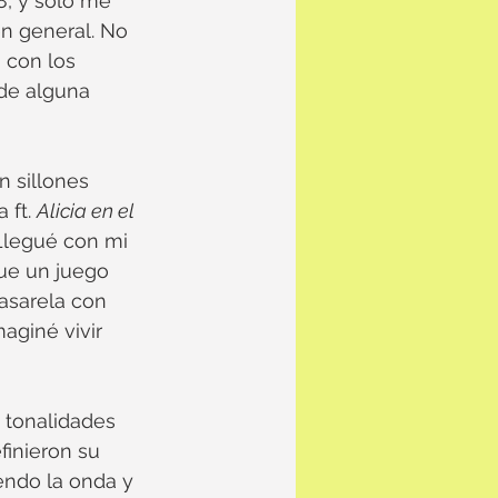
8, y sólo me 
n general. No 
 con los 
de alguna 
 sillones 
ft. 
Alicia en el 
 Llegué con mi 
fue un juego 
asarela con 
giné vivir 
 tonalidades 
finieron su 
endo la onda y 