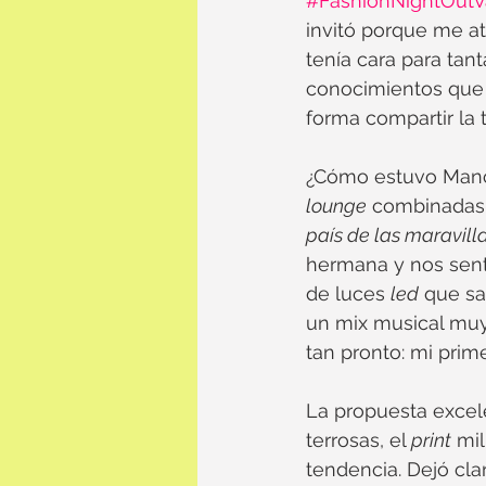
#FashionNightOutVa
invitó porque me a
tenía cara para tant
conocimientos que 
forma compartir la 
¿Cómo estuvo Manca
lounge
 combinadas c
país de las maravill
hermana y nos senta
de luces 
led
 que sa
un mix musical muy
tan pronto: mi prim
La propuesta excel
terrosas, el 
print
 mi
tendencia. Dejó cla