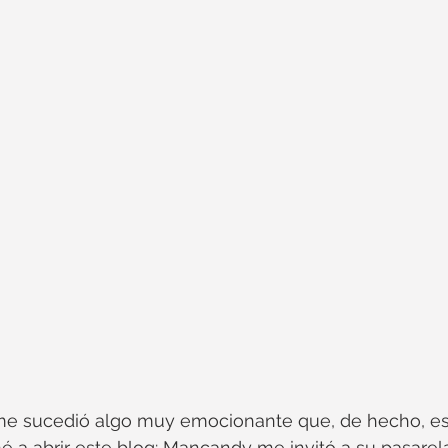
me sucedió algo muy emocionante que, de hecho, es 
é a abrir este blog: Mancandy me invitó a su pasarela