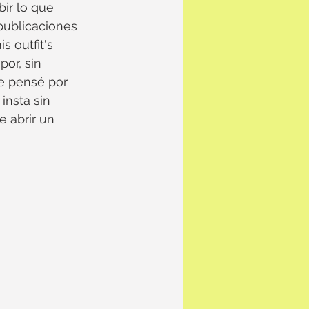
ir lo que 
publicaciones 
 outfit's 
or, sin 
e pensé por 
insta sin 
 abrir un 