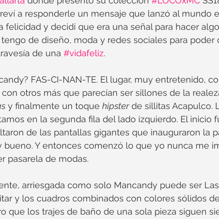
llarta
 donde presentó su colección 
#LOCOxMC
 SS1
treví a responderle un mensaje que lanzó al mundo e
a felicidad y decidí que era una señal para hacer algo
tengo de diseño, moda y redes sociales para poder 
travesía de una 
#vidafeliz
.
ndy? FAS-CI-NAN-TE. El lugar, muy entretenido, con
on otros más que parecían ser sillones de la realeza 
as
 y finalmente un toque 
hipster
 de sillitas Acapulco.
mos en la segunda fila del lado izquierdo. El inicio 
ltaron de las pantallas gigantes que inauguraron la p
 bueno. Y entonces comenzó lo que yo nunca me ima
er pasarela de modas.
ente, arriesgada como solo Mancandy puede ser Las
litar y los cuadros combinados con colores sólidos de
ro que los trajes de baño de una sola pieza siguen si