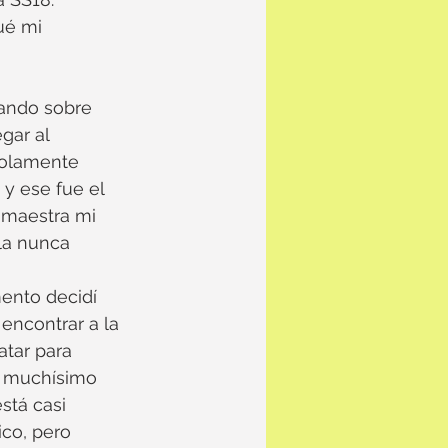
ué mi 
lando sobre 
gar al 
 solamente 
y ese fue el 
 maestra mi 
la nunca 
ento decidí 
encontrar a la 
atar para 
ó muchísimo 
stá casi 
co, pero 