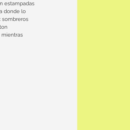
an estampadas 
ta donde lo 
: sombreros 
ton 
 mientras 