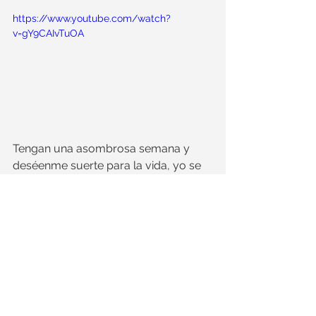
https://www.youtube.com/watch?
v=gY9CAIvTuOA
Tengan una asombrosa semana y 
deséenme suerte para la vida, yo se 
las deseo a ustedes. Jujujujujui.
#vidafeliz
@fran_bahena
Fotos cortesía de 
@marblestonesmx
Video
 @leslybahena16
Edición de video 
@fran_bahena