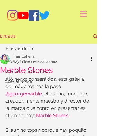
Entrada
¡Bienvenide!
fran_bahena
¡Bienvenide!
12 jul 2018
1 min de lectura
Marble Stones
Marcas responsables
Aló nenxs consentidos, esta galería 
Respira moda
de imágenes nos la pasó 
@georgemarble
, el dueño, fundador, 
creador, mente maestra y director de 
la marca que honro en presentarles 
el día de hoy: 
Marble Stones
.
Si aun no topan porque hay poquito 